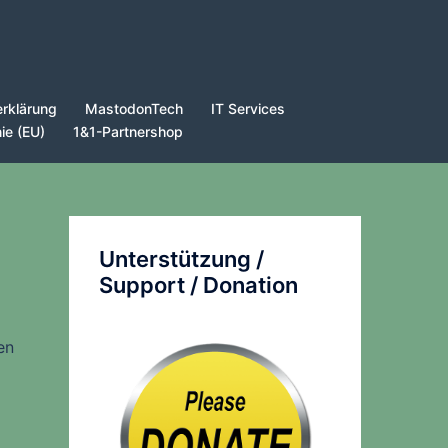
rklärung
MastodonTech
IT Services
nie (EU)
1&1-Partnershop
Unterstützung /
Support / Donation
en