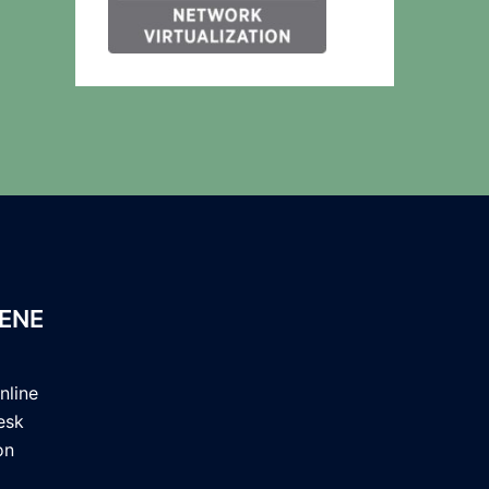
ENE
nline
esk
on