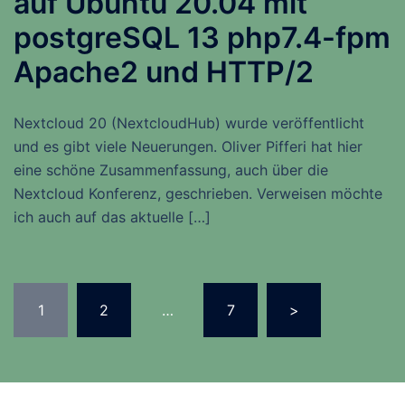
auf Ubuntu 20.04 mit
postgreSQL 13 php7.4-fpm
Apache2 und HTTP/2
Nextcloud 20 (NextcloudHub) wurde veröffentlicht
und es gibt viele Neuerungen. Oliver Pifferi hat hier
eine schöne Zusammenfassung, auch über die
Nextcloud Konferenz, geschrieben. Verweisen möchte
ich auch auf das aktuelle […]
Seitennummerierung
1
2
…
7
>
der
Beiträge