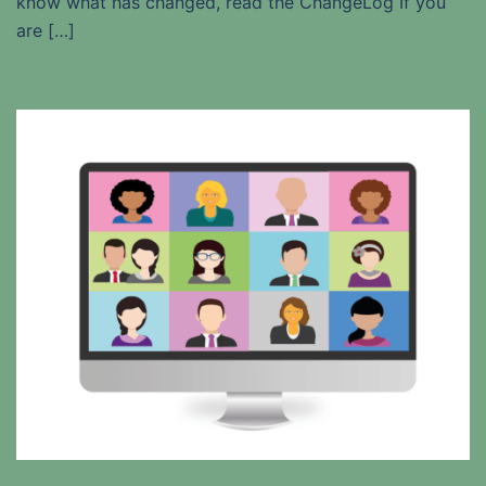
know what has changed, read the ChangeLog If you
are […]