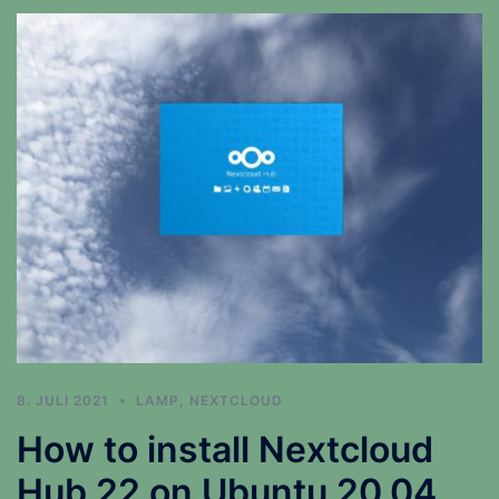
8. JULI 2021
LAMP
,
NEXTCLOUD
How to install Nextcloud
Hub 22 on Ubuntu 20.04