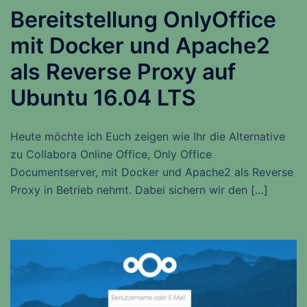
Bereitstellung OnlyOffice
mit Docker und Apache2
als Reverse Proxy auf
Ubuntu 16.04 LTS
Heute möchte ich Euch zeigen wie Ihr die Alternative
zu Collabora Online Office, Only Office
Documentserver, mit Docker und Apache2 als Reverse
Proxy in Betrieb nehmt. Dabei sichern wir den […]