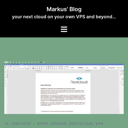
Zum
Markus' Blog
Inhalt
your next cloud on your own VPS and beyond…
springen
12. JUNI 2018
APPS
,
DOCKER
,
NEXTCLOUD
,
VPS