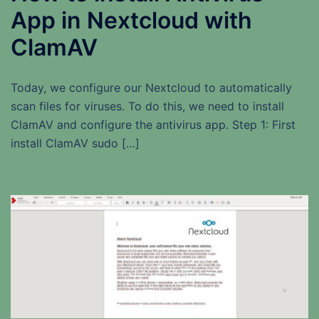
App in Nextcloud with
ClamAV
Today, we configure our Nextcloud to automatically
scan files for viruses. To do this, we need to install
ClamAV and configure the antivirus app. Step 1: First
install ClamAV sudo […]