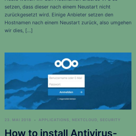
setzen, dass dieser nach einem Neustart nicht
zurückgesetzt wird. Einige Anbieter setzen den
Hostnamen nach einem Neustart zurück, also umgehen
wir dies, […]
23. MAI 2018
APPLICATIONS
,
NEXTCLOUD
,
SECURITY
How to install Antivirus-