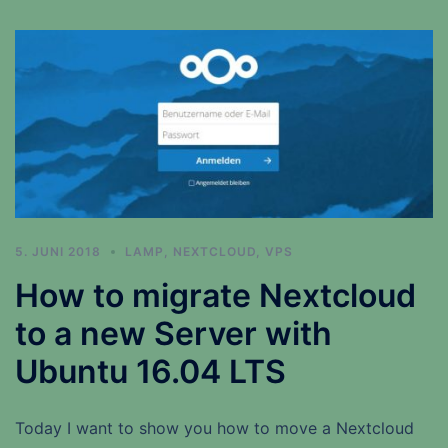
5. JUNI 2018
LAMP
,
NEXTCLOUD
,
VPS
How to migrate Nextcloud
to a new Server with
Ubuntu 16.04 LTS
Today I want to show you how to move a Nextcloud