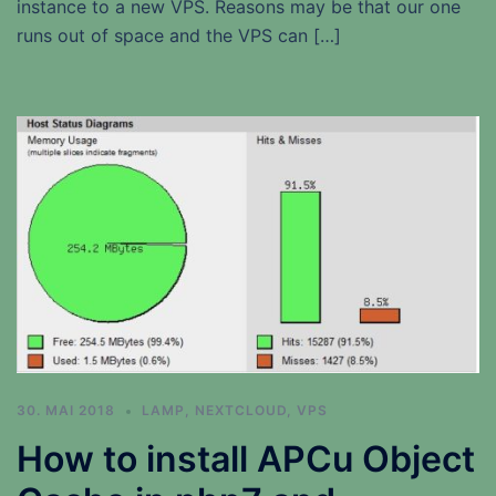
instance to a new VPS. Reasons may be that our one
runs out of space and the VPS can […]
30. MAI 2018
LAMP
,
NEXTCLOUD
,
VPS
How to install APCu Object