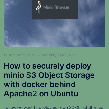
17. DEZEMBER 2018
DOCKER
,
LAMP
,
VPS
How to securely deploy
minio S3 Object Storage
with docker behind
Apache2 on Ubuntu
Today, we want to deploy our own S3 Object Storage