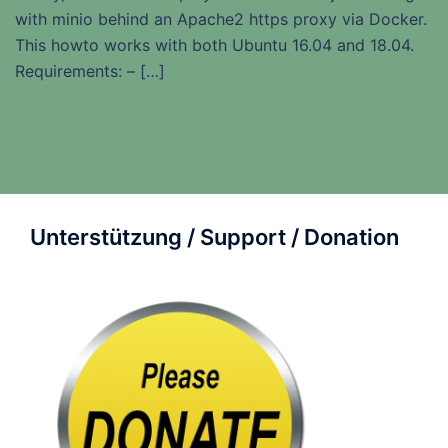
with minio behind an Apache2 https proxy via Docker.
This howto works with both Ubuntu 16.04 and 18.04.
Requirements: – […]
Unterstützung / Support / Donation