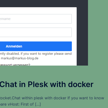
Chat in Plesk with docker
Rocket.Chat within plesk with docker If you want to know
are vHost: First of […]