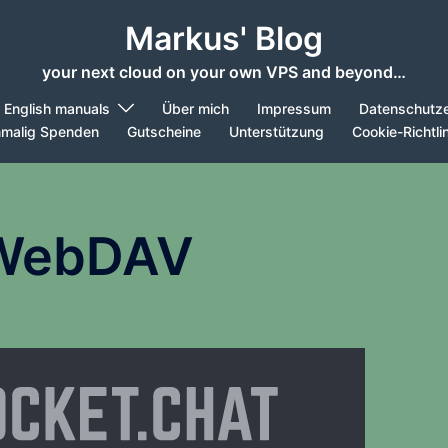
Markus' Blog
your next cloud on your own VPS and beyond…
English manuals
Über mich
Impressum
Datenschutze
nmalig Spenden
Gutscheine
Unterstützung
Cookie-Richtli
WebDAV