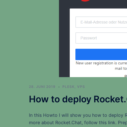
28. JUNI 2019
PLESK
,
VPS
How to deploy Rocket.
In this Howto I will show you how to deploy 
more about Rocket.Chat, follow this link. Prep