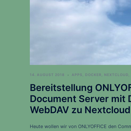
14. AUGUST 2018
APPS
,
DOCKER
,
NEXTCLOUD
,
Bereitstellung ONLY
Document Server mit 
WebDAV zu Nextcloud
Heute wollen wir von ONLYOFFICE den Commun