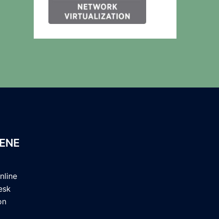
ENE
nline
esk
on