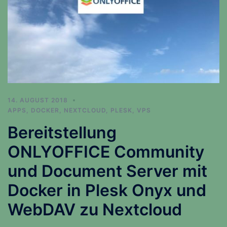
14. AUGUST 2018
APPS
,
DOCKER
,
NEXTCLOUD
,
PLESK
,
VPS
Bereitstellung
ONLYOFFICE Community
und Document Server mit
Docker in Plesk Onyx und
WebDAV zu Nextcloud