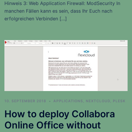
Hinweis 3: Web Application Firewall: ModSecurity In
manchen Fällen kann es sein, dass Ihr Euch nach
erfolgreichen Verbinden […]
10. SEPTEMBER 2018
APPLICATIONS
,
NEXTCLOUD
,
PLESK
How to deploy Collabora
Online Office without