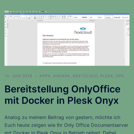
13. JUNI 2018
APPS
,
DOCKER
,
NEXTCLOUD
,
PLESK
,
VPS
Bereitstellung OnlyOffice
mit Docker in Plesk Onyx
Analog zu meinem Beitrag von gestern, möchte ich
Euch heute zeigen wie Ihr Only Office Documentserver
mit Docker in Plesk Onyx in Betrieb nehmt. Dabei