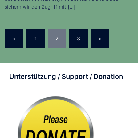
sichern wir den Zugriff mit […]
Seitennummerierung
<
1
2
3
>
der
Beiträge
Unterstützung / Support / Donation