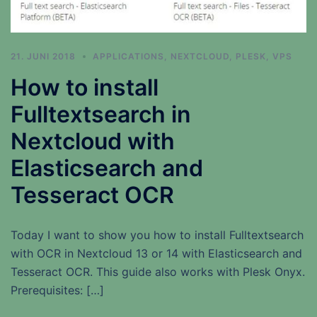
21. JUNI 2018
APPLICATIONS
,
NEXTCLOUD
,
PLESK
,
VPS
How to install
Fulltextsearch in
Nextcloud with
Elasticsearch and
Tesseract OCR
Today I want to show you how to install Fulltextsearch
with OCR in Nextcloud 13 or 14 with Elasticsearch and
Tesseract OCR. This guide also works with Plesk Onyx.
Prerequisites: […]