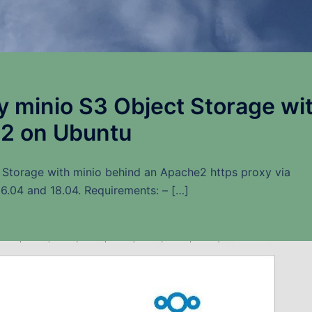
y minio S3 Object Storage wi
2 on Ubuntu
Storage with minio behind an Apache2 https proxy via
6.04 and 18.04. Requirements: – […]