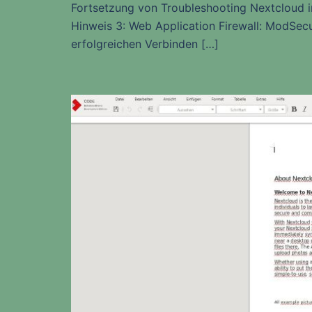
Fortsetzung von Troubleshooting Nextcloud i
Hinweis 3: Web Application Firewall: ModSecu
erfolgreichen Verbinden […]