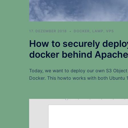
17. DEZEMBER 2018
DOCKER
,
LAMP
,
VPS
How to securely deplo
docker behind Apache
Today, we want to deploy our own S3 Object 
Docker. This howto works with both Ubuntu 1