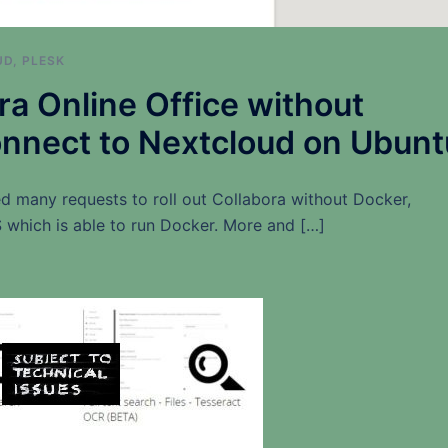
UD
,
PLESK
ra Online Office without
onnect to Nextcloud on Ubunt
ed many requests to roll out Collabora without Docker,
which is able to run Docker. More and […]