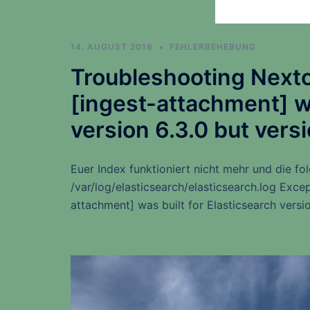
14. AUGUST 2018
FEHLERBEHEBUNG
Troubleshooting Nextc
[ingest-attachment] wa
version 6.3.0 but versi
Euer Index funktioniert nicht mehr und die fo
/var/log/elasticsearch/elasticsearch.log Excep
attachment] was built for Elasticsearch versio