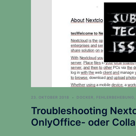
23. OKTOBER 2018
DOCKER
,
FEHLERBEHEBUNG
Troubleshooting Nextc
OnlyOffice- oder Colla