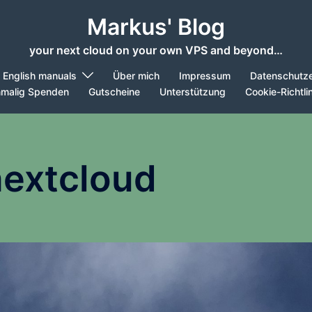
Markus' Blog
your next cloud on your own VPS and beyond…
English manuals
Über mich
Impressum
Datenschutze
nmalig Spenden
Gutscheine
Unterstützung
Cookie-Richtli
nextcloud