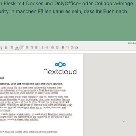
n Plesk mit Docker und OnlyOffice- oder Collabora-Image
rity In manchen Fällen kann es sein, dass Ihr Euch nach